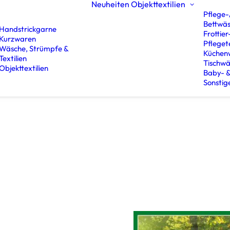
Neuheiten
Objekttextilien
Pflege-
Bettwäs
Handstrickgarne
Frottier
Kurzwaren
Pflegete
Wäsche, Strümpfe &
Küchen
Textilien
Tischw
Objekttextilien
Baby- &
Sonstig