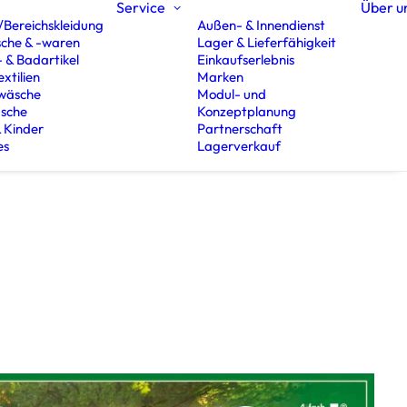
Service
Über u
/Bereichskleidung
Außen- & Innendienst
che & -waren
Lager & Lieferfähigkeit
- & Badartikel
Einkaufserlebnis
xtilien
Marken
wäsche
Modul- und
äsche
Konzeptplanung
 Kinder
Partnerschaft
es
Lagerverkauf