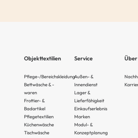
Objekttextilien
Service
Über
Pflege-/Bereichskleidung
Außen- &
Nachha
Bettwäsche & -
Innendienst
Karrie
waren
Lager &
Frottier- &
Lieferfähigkeit
Badartikel
Einkaufserlebnis
Pflegetextilien
Marken
Küchenwäsche
Modul- &
Tischwäsche
Konzeptplanung